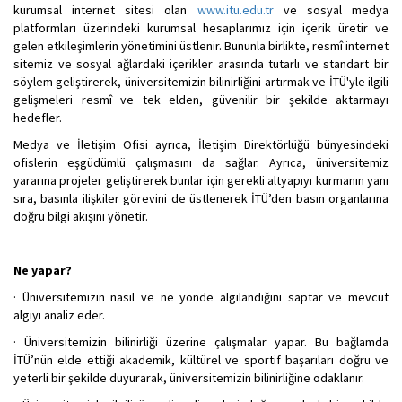
kurumsal internet sitesi olan
www.itu.edu.tr
ve sosyal medya
platformları üzerindeki kurumsal hesaplarımız için içerik üretir ve
gelen etkileşimlerin yönetimini üstlenir. Bununla birlikte, resmî internet
sitemiz ve sosyal ağlardaki içerikler arasında tutarlı ve standart bir
söylem geliştirerek, üniversitemizin bilinirliğini artırmak ve İTÜ'yle ilgili
gelişmeleri resmî ve tek elden, güvenilir bir şekilde aktarmayı
hedefler.
Medya ve İletişim Ofisi ayrıca, İletişim Direktörlüğü bünyesindeki
ofislerin eşgüdümlü çalışmasını da sağlar. Ayrıca, üniversitemiz
yararına projeler geliştirerek bunlar için gerekli altyapıyı kurmanın yanı
sıra, basınla ilişkiler görevini de üstlenerek İTÜ’den basın organlarına
doğru bilgi akışını yönetir.
Ne yapar?
· Üniversitemizin nasıl ve ne yönde algılandığını saptar ve mevcut
algıyı analiz eder.
· Üniversitemizin bilinirliği üzerine çalışmalar yapar. Bu bağlamda
İTÜ’nün elde ettiği akademik, kültürel ve sportif başarıları doğru ve
yeterli bir şekilde duyurarak, üniversitemizin bilinirliğine odaklanır.